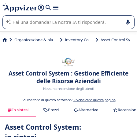
righe con
shift + enter
).
L'IA di Appvizer vi guida nell'utilizzo o nella scelta di un
software SaaS per la vostra azienda.
Organizzazione & planning
Inventory Control
Asset Control System
Asset Control System : Gestione Efficiente
delle Risorse Aziendali
Nessuna recensione degli utenti
Sei l'editore di questo software?
Rivendicare questa pagina
In sintesi
Prezzi
Alternative
Recension
Asset Control System: