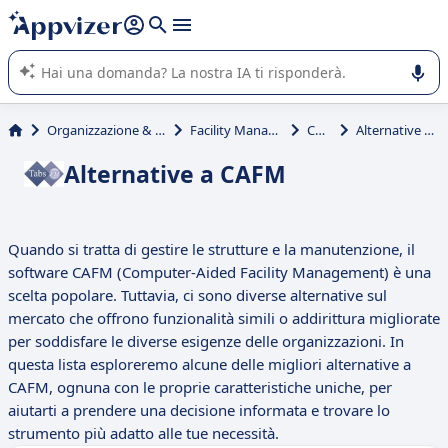
righe con
shift + enter
).
L'IA di Appvizer vi guida nell'utilizzo o nella scelta di un
software SaaS per la vostra azienda.
Organizzazione & planning
Facility Management
CAFM
Alternative a CAFM
Alternative a CAFM
Quando si tratta di gestire le strutture e la manutenzione, il
software CAFM (Computer-Aided Facility Management) è una
scelta popolare. Tuttavia, ci sono diverse alternative sul
mercato che offrono funzionalità simili o addirittura migliorate
per soddisfare le diverse esigenze delle organizzazioni. In
questa lista esploreremo alcune delle migliori alternative a
CAFM, ognuna con le proprie caratteristiche uniche, per
aiutarti a prendere una decisione informata e trovare lo
strumento più adatto alle tue necessità.