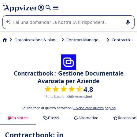
righe con
shift + enter
).
L'IA di Appvizer vi guida nell'utilizzo o nella scelta di un
software SaaS per la vostra azienda.
Organizzazione & planning
Contract Management
Contractbook
Contractbook : Gestione Documentale
Avanzata per Aziende
4.8
Sulla base di
+200 recensioni
Sei l'editore di questo software?
Rivendicare questa pagina
In sintesi
Prezzi
Alternative
Recension
Contractbook: in