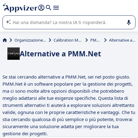
righe con
shift + enter
).
L'IA di Appvizer vi guida nell'utilizzo o nella scelta di un
software SaaS per la vostra azienda.
Organizzazione & planning
Calibration Management
PMM.Net
Alternative a PMM.Net
Alternative a PMM.Net
Se stai cercando alternative a PMM.Net, sei nel posto giusto.
PMM.Net è un software popolare per la gestione dei progetti,
ma ci sono molte altre opzioni disponibili che potrebbero
meglio adattarsi alle tue esigenze specifiche. Questa lista di
strumenti alternativi ti aiuterà a esplorare soluzioni altrettanto
valide, ognuna con le proprie caratteristiche e vantaggi. Che tu
stia cercando qualcosa di più semplice o più potente, troverai
sicuramente una soluzione adatta per migliorare la tua
gestione dei progetti.