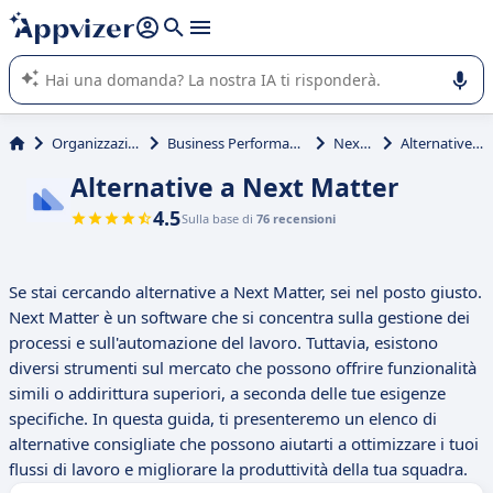
righe con
shift + enter
).
L'IA di Appvizer vi guida nell'utilizzo o nella scelta di un
software SaaS per la vostra azienda.
Organizzazione & planning
Business Performance Management (BPM)
Next Matter
Alternative a Next Matter
Alternative a Next Matter
4.5
Sulla base di
76 recensioni
Se stai cercando alternative a Next Matter, sei nel posto giusto.
Next Matter è un software che si concentra sulla gestione dei
processi e sull'automazione del lavoro. Tuttavia, esistono
diversi strumenti sul mercato che possono offrire funzionalità
simili o addirittura superiori, a seconda delle tue esigenze
specifiche. In questa guida, ti presenteremo un elenco di
alternative consigliate che possono aiutarti a ottimizzare i tuoi
flussi di lavoro e migliorare la produttività della tua squadra.