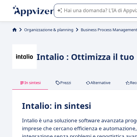
L'IA di Appvizer vi guida nell'utilizzo
Organizzazione & planning
Business Process Management
Intalio : Ottimizza il tu
In sintesi
Prezzi
Alternative
Rec
Intalio: in sintesi
Intalio è una soluzione software avanzata proget
imprese che cercano efficienza e automazione, of
integrazione senza problemi e reportistica ava