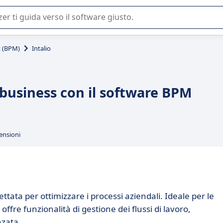
 o nella scelta di un software SaaS per la vostra azienda.
 (BPM)
Intalio
o business con il software BPM
ensioni
tata per ottimizzare i processi aziendali. Ideale per le
fre funzionalità di gestione dei flussi di lavoro,
nzata.