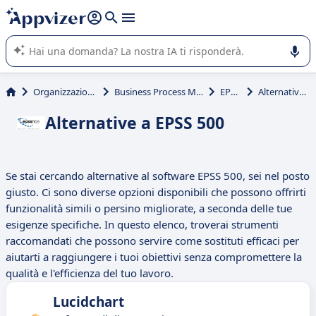
righe con
shift + enter
).
L'IA di Appvizer vi guida nell'utilizzo o nella scelta di un
software SaaS per la vostra azienda.
Organizzazione & planning
Business Process Management (BPM)
EPSS 500
Alternative a EPSS 500
Alternative a EPSS 500
Se stai cercando alternative al software EPSS 500, sei nel posto
giusto. Ci sono diverse opzioni disponibili che possono offrirti
funzionalità simili o persino migliorate, a seconda delle tue
esigenze specifiche. In questo elenco, troverai strumenti
raccomandati che possono servire come sostituti efficaci per
aiutarti a raggiungere i tuoi obiettivi senza compromettere la
qualità e l'efficienza del tuo lavoro.
Lucidchart