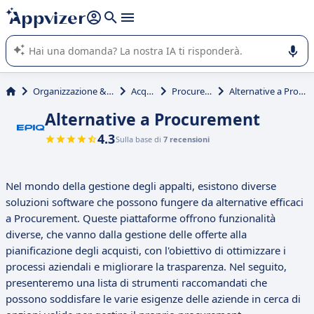
righe con
shift + enter
).
L'IA di Appvizer vi guida nell'utilizzo o nella scelta di un
software SaaS per la vostra azienda.
Organizzazione & planning
Acquisti
Procurement
Alternative a Procurement
Alternative a Procurement
4.3
Sulla base di
7 recensioni
Nel mondo della gestione degli appalti, esistono diverse
soluzioni software che possono fungere da alternative efficaci
a Procurement. Queste piattaforme offrono funzionalità
diverse, che vanno dalla gestione delle offerte alla
pianificazione degli acquisti, con l'obiettivo di ottimizzare i
processi aziendali e migliorare la trasparenza. Nel seguito,
presenteremo una lista di strumenti raccomandati che
possono soddisfare le varie esigenze delle aziende in cerca di