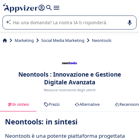
righe con
shift + enter
).
L'IA di Appvizer vi guida nell'utilizzo o nella scelta di un
software SaaS per la vostra azienda.
Marketing
Social Media Marketing
Neontools
Neontools : Innovazione e Gestione
Digitale Avanzata
Nessuna recensione degli utenti
In sintesi
Prezzi
Alternative
Recension
Neontools: in sintesi
Neontools è una potente piattaforma progettata