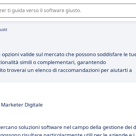
 o nella scelta di un software SaaS per la vostra azienda.
rustt
se opzioni valide sul mercato che possono soddisfare le tu
ionalità simili o complementari, garantendo
ito troverai un elenco di raccomandazioni per aiutarti a
Marketer Digitale
cercano soluzioni software nel campo della gestione dei 
ssono risultare particolarmente utili per le aziende e i