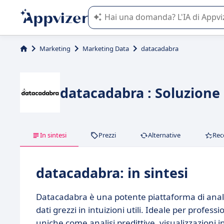
L'IA di Appvizer vi guida nell'utilizzo
Marketing
Marketing Data
datacadabra
datacadabra : Soluzione 
In sintesi
Prezzi
Alternative
Rec
datacadabra: in sintesi
Datacadabra è una potente piattaforma di analis
dati grezzi in intuizioni utili. Ideale per professi
uniche come analisi predittive, visualizzazioni i