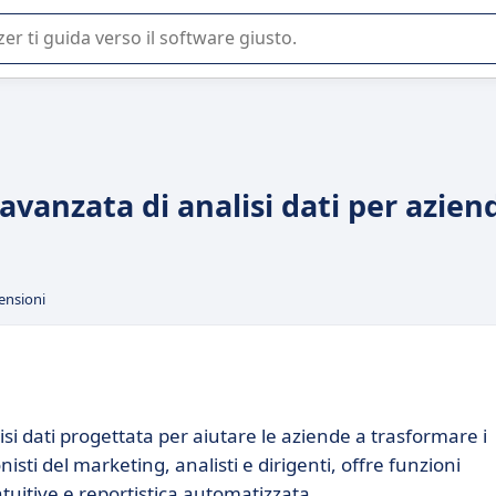
 o nella scelta di un software SaaS per la vostra azienda.
avanzata di analisi dati per azien
ensioni
i dati progettata per aiutare le aziende a trasformare i
onisti del marketing, analisti e dirigenti, offre funzioni
ntuitive e reportistica automatizzata.