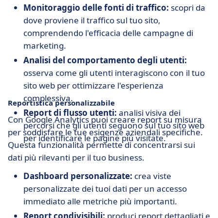
Monitoraggio delle fonti di traffico:
scopri da
dove proviene il traffico sul tuo sito,
comprendendo l'efficacia delle campagne di
marketing.
Analisi del comportamento degli utenti:
osserva come gli utenti interagiscono con il tuo
sito web per ottimizzare l'esperienza
complessiva.
Reportistica personalizzabile
Report di flusso utenti:
analisi visiva dei
Con Google Analytics puoi creare report su misura
percorsi che gli utenti seguono sul tuo sito web
per soddisfare le tue esigenze aziendali specifiche.
per identificare le pagine più visitate.
Questa funzionalità permette di concentrarsi sui
dati più rilevanti per il tuo business.
Dashboard personalizzate:
crea viste
personalizzate dei tuoi dati per un accesso
immediato alle metriche più importanti.
Report condivisibili:
produci report dettagliati e