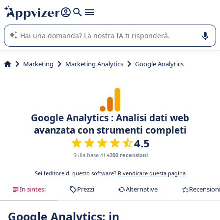
righe con
shift + enter
).
L'IA di Appvizer vi guida nell'utilizzo o nella scelta di un
software SaaS per la vostra azienda.
Marketing
Marketing Analytics
Google Analytics
Google Analytics : Analisi dati web
avanzata con strumenti completi
4.5
Sulla base di
+200 recensioni
Sei l'editore di questo software?
Rivendicare questa pagina
In sintesi
Prezzi
Alternative
Recension
Google Analytics: in