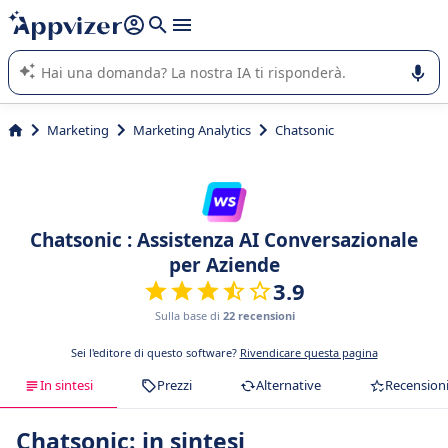
righe con
shift + enter
).
L'IA di Appvizer vi guida nell'utilizzo o nella scelta di un
software SaaS per la vostra azienda.
Marketing
Marketing Analytics
Chatsonic
Chatsonic : Assistenza AI Conversazionale
per Aziende
3.9
Sulla base di
22 recensioni
Sei l'editore di questo software?
Rivendicare questa pagina
In sintesi
Prezzi
Alternative
Recension
Chatsonic: in sintesi