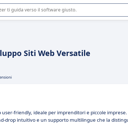
 o nella scelta di un software SaaS per la vostra azienda.
iluppo Siti Web Versatile
ensioni
 user-friendly, ideale per imprenditori e piccole imprese.
nd-drop intuitivo e un supporto multilingue che la distin