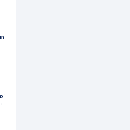
un
si
o