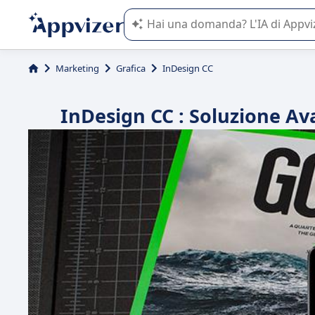
L'IA di Appvizer vi guida nell'utilizzo
Marketing
Grafica
InDesign CC
InDesign CC : Soluzione Av