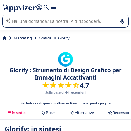
righe con
shift + enter
).
L'IA di Appvizer vi guida nell'utilizzo o nella scelta di un
software SaaS per la vostra azienda.
Marketing
Grafica
Glorify
Glorify : Strumento di Design Grafico per
Immagini Accattivanti
4.7
Sulla base di
44 recensioni
Sei l'editore di questo software?
Rivendicare questa pagina
In sintesi
Prezzi
Alternative
Recension
Glorify: in sintesi