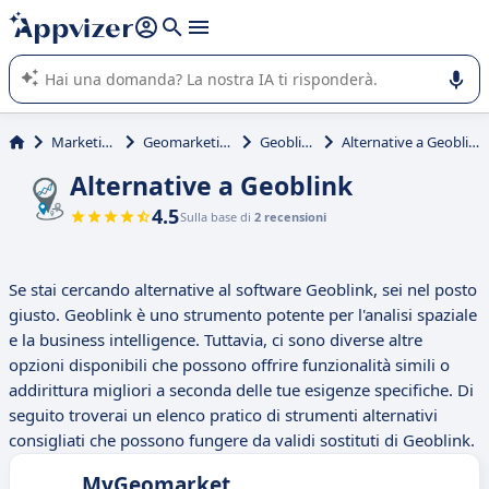
righe con
shift + enter
).
L'IA di Appvizer vi guida nell'utilizzo o nella scelta di un
software SaaS per la vostra azienda.
Marketing
Geomarketing
Geoblink
Alternative a Geoblink
Alternative a Geoblink
4.5
Sulla base di
2 recensioni
Se stai cercando alternative al software Geoblink, sei nel posto
giusto. Geoblink è uno strumento potente per l'analisi spaziale
e la business intelligence. Tuttavia, ci sono diverse altre
opzioni disponibili che possono offrire funzionalità simili o
addirittura migliori a seconda delle tue esigenze specifiche. Di
seguito troverai un elenco pratico di strumenti alternativi
consigliati che possono fungere da validi sostituti di Geoblink.
MyGeomarket