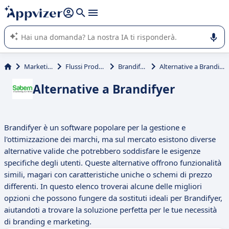
righe con
shift + enter
).
L'IA di Appvizer vi guida nell'utilizzo o nella scelta di un
software SaaS per la vostra azienda.
Marketing
Flussi Prodotti
Brandifyer
Alternative a Brandifyer
Alternative a Brandifyer
Brandifyer è un software popolare per la gestione e
l'ottimizzazione dei marchi, ma sul mercato esistono diverse
alternative valide che potrebbero soddisfare le esigenze
specifiche degli utenti. Queste alternative offrono funzionalità
simili, magari con caratteristiche uniche o schemi di prezzo
differenti. In questo elenco troverai alcune delle migliori
opzioni che possono fungere da sostituti ideali per Brandifyer,
aiutandoti a trovare la soluzione perfetta per le tue necessità
di branding e marketing.