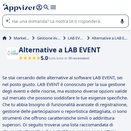
righe con
shift + enter
).
L'IA di Appvizer vi guida nell'utilizzo o nella scelta di un
software SaaS per la vostra azienda.
Marketing
Gestione eventi
LAB EVENT
Alternative a LAB EVENT
Alternative a LAB EVENT
5.0
Sulla base di
10 recensioni
Se stai cercando delle alternative al software LAB EVENT, sei
nel posto giusto. LAB EVENT è conosciuto per la sua gestione
degli eventi e delle risorse, ma esistono diverse opzioni valide
sul mercato che possono soddisfare le tue esigenze specifiche.
Che tu abbia bisogno di funzionalità avanzate di registrazione,
gestione delle partecipazioni o reportistica dettagliata, ci sono
strumenti che offrono caratteristiche simili o addirittura
superiori. Di seguito troverai una lista raccomandata di