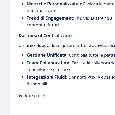
Metriche Personalizzabili
: Esplora le metr
personalizzate.
Trend di Engagement
: Individua i trend al
contenuti futuri.
Dashboard Centralizzato
Un unico luogo dove gestire tutte le attività soc
Gestione Unificata
: Controlla tutte le piat
Team Collaboration
: Facilita la collabora
condivisione di risorse.
Integrazioni Fluidi
: Connetti POSTAR ai tuo
disponibili.
Vedere più