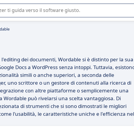
 o nella scelta di un software SaaS per la vostra azienda.
rdable
l'editing dei documenti, Wordable si è distinto per la sua
a Google Docs a WordPress senza intoppi. Tuttavia, esiston
ionalità simili o anche superiori, a seconda delle
er, uno scrittore o un gestore di contenuti alla ricerca di
ntegrazione con altre piattaforme o semplicemente una
 a Wordable può rivelarsi una scelta vantaggiosa. Di
onata di strumenti che si sono dimostrati le migliori
me l'usabilità, le caratteristiche uniche e l'efficienza ne