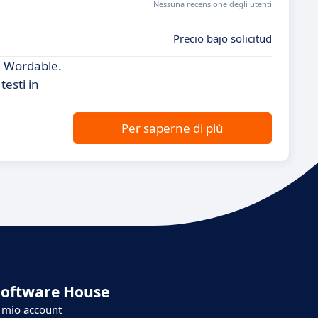
Nessuna recensione degli utenti
Precio bajo solicitud
a Wordable.
testi in
Per saperne di più
Software House
l mio account