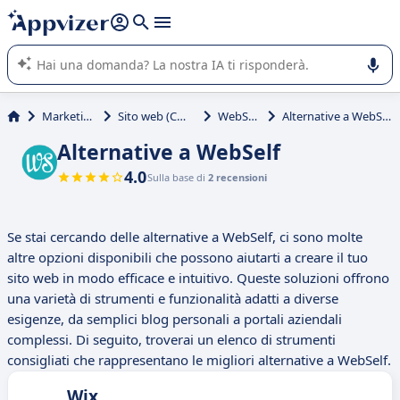
righe con
shift + enter
).
L'IA di Appvizer vi guida nell'utilizzo o nella scelta di un
software SaaS per la vostra azienda.
Marketing
Sito web (CMS)
WebSelf
Alternative a WebSelf
Alternative a WebSelf
4.0
Sulla base di
2 recensioni
Se stai cercando delle alternative a WebSelf, ci sono molte
altre opzioni disponibili che possono aiutarti a creare il tuo
sito web in modo efficace e intuitivo. Queste soluzioni offrono
una varietà di strumenti e funzionalità adatti a diverse
esigenze, da semplici blog personali a portali aziendali
complessi. Di seguito, troverai un elenco di strumenti
consigliati che rappresentano le migliori alternative a WebSelf.
Wix