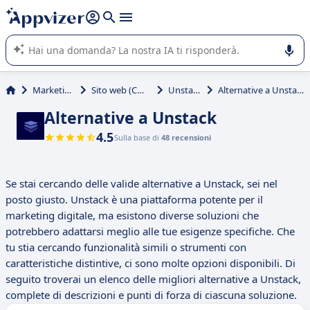
righe con
shift + enter
).
L'IA di Appvizer vi guida nell'utilizzo o nella scelta di un
software SaaS per la vostra azienda.
Marketing
Sito web (CMS)
Unstack
Alternative a Unstack
Alternative a Unstack
4.5
Sulla base di
48 recensioni
Se stai cercando delle valide alternative a Unstack, sei nel
posto giusto. Unstack è una piattaforma potente per il
marketing digitale, ma esistono diverse soluzioni che
potrebbero adattarsi meglio alle tue esigenze specifiche. Che
tu stia cercando funzionalità simili o strumenti con
caratteristiche distintive, ci sono molte opzioni disponibili. Di
seguito troverai un elenco delle migliori alternative a Unstack,
complete di descrizioni e punti di forza di ciascuna soluzione.