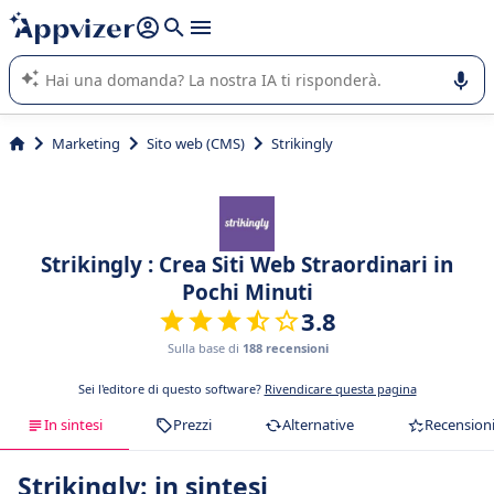
righe con
shift + enter
).
L'IA di Appvizer vi guida nell'utilizzo o nella scelta di un
software SaaS per la vostra azienda.
Marketing
Sito web (CMS)
Strikingly
Strikingly : Crea Siti Web Straordinari in
Pochi Minuti
3.8
Sulla base di
188 recensioni
Sei l'editore di questo software?
Rivendicare questa pagina
In sintesi
Prezzi
Alternative
Recension
Strikingly: in sintesi