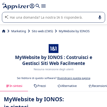
righe con
shift + enter
).
L'IA di Appvizer vi guida nell'utilizzo o nella scelta di un
software SaaS per la vostra azienda.
Marketing
Sito web (CMS)
MyWebsite by IONOS
MyWebsite by IONOS : Costruisci e
Gestisci Siti Web Facilmente
Nessuna recensione degli utenti
Sei l'editore di questo software?
Rivendicare questa pagina
In sintesi
Prezzi
Alternative
Recension
MyWebsite by IONOS: