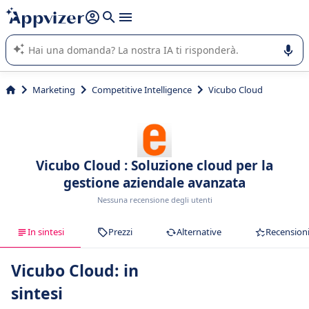
righe con
shift + enter
).
L'IA di Appvizer vi guida nell'utilizzo o nella scelta di un
software SaaS per la vostra azienda.
Marketing
Competitive Intelligence
Vicubo Cloud
Vicubo Cloud : Soluzione cloud per la
gestione aziendale avanzata
Nessuna recensione degli utenti
In sintesi
Prezzi
Alternative
Recension
Vicubo Cloud: in
sintesi