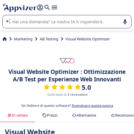
righe con
shift + enter
).
L'IA di Appvizer vi guida nell'utilizzo o nella scelta di un
software SaaS per la vostra azienda.
Marketing
AB Testing
Visual Website Optimizer
Visual Website Optimizer : Ottimizzazione
A/B Test per Esperienze Web Innovanti
5.0
Sulla base di
2 recensioni
Sei l'editore di questo software?
Rivendicare questa pagina
In sintesi
Prezzi
Alternative
Recension
Visual Website