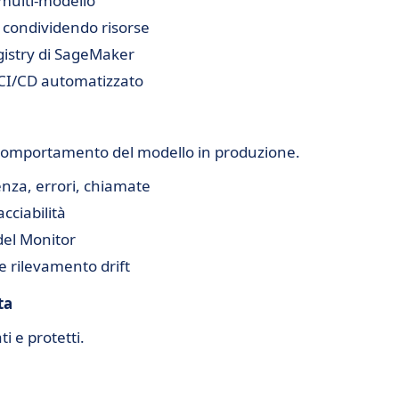
 multi-modello
o condividendo risorse
gistry di SageMaker
 CI/CD automatizzato
 comportamento del modello in produzione.
nza, errori, chiamate
cciabilità
el Monitor
 e rilevamento drift
ta
i e protetti.