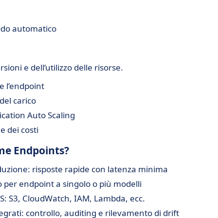
modo automatico
ni e dell’utilizzo delle risorse.
 l’endpoint
del carico
ication Auto Scaling
e dei costi
me Endpoints?
duzione: risposte rapide con latenza minima
to per endpoint a singolo o più modelli
S: S3, CloudWatch, IAM, Lambda, ecc.
rati: controllo, auditing e rilevamento di drift