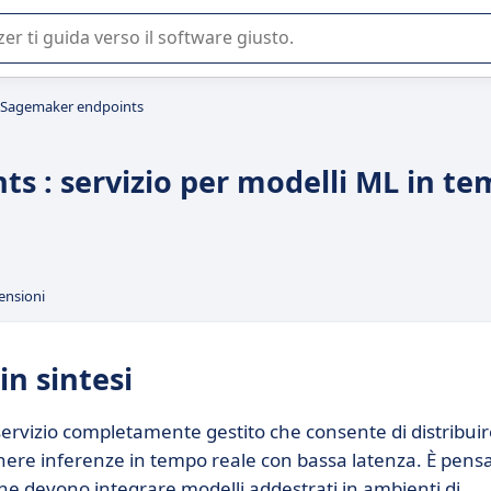
 o nella scelta di un software SaaS per la vostra azienda.
Sagemaker endpoints
 : servizio per modelli ML in t
ensioni
n sintesi
vizio completamente gestito che consente di distribui
enere inferenze in tempo reale con bassa latenza. È pens
che devono integrare modelli addestrati in ambienti di