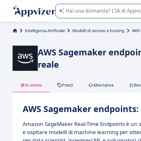
L'IA di Appvizer vi guida nell'utilizzo
Intelligenza Artificiale
Modelli di servizio e hosting
AWS 
AWS Sagemaker endpoints
reale
In sintesi
Prezzi
Alternative
Rec
AWS Sagemaker endpoints: i
Amazon SageMaker Real-Time Endpoints è un ser
e ospitare modelli di machine learning per ott
per data scientist, ingegneri ML e sviluppatori 