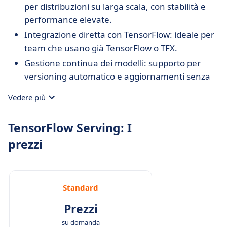
per distribuzioni su larga scala, con stabilità e
performance elevate.
Integrazione diretta con TensorFlow: ideale per
team che usano già TensorFlow o TFX.
Gestione continua dei modelli: supporto per
versioning automatico e aggiornamenti senza
interruzioni.
Vedere più
Protocolli flessibili: REST e gRPC per adattarsi a
diverse infrastrutture.
TensorFlow Serving: I
Modulare ed estendibile: personalizzabile anche
prezzi
per modelli non TensorFlow.
Standard
Prezzi
su domanda