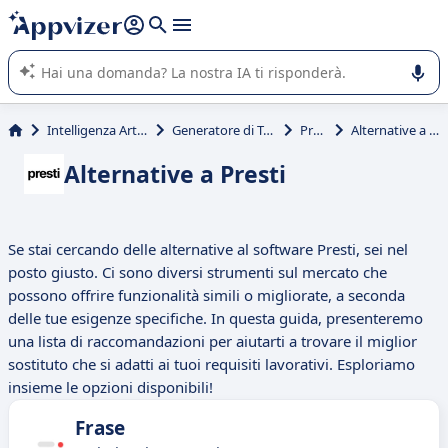
righe con
shift + enter
).
L'IA di Appvizer vi guida nell'utilizzo o nella scelta di un
software SaaS per la vostra azienda.
Intelligenza Artificiale
Generatore di Testo AI
Presti
Alternative a Presti
Alternative a Presti
Se stai cercando delle alternative al software Presti, sei nel
posto giusto. Ci sono diversi strumenti sul mercato che
possono offrire funzionalità simili o migliorate, a seconda
delle tue esigenze specifiche. In questa guida, presenteremo
una lista di raccomandazioni per aiutarti a trovare il miglior
sostituto che si adatti ai tuoi requisiti lavorativi. Esploriamo
insieme le opzioni disponibili!
Frase