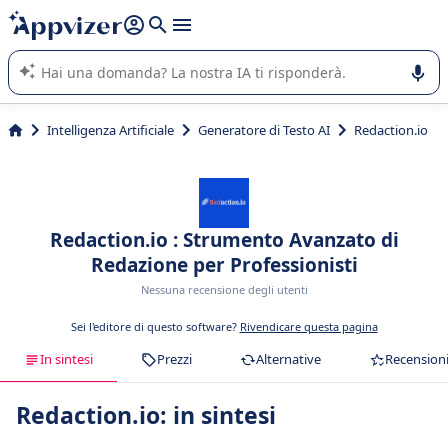
righe con
shift + enter
).
L'IA di Appvizer vi guida nell'utilizzo o nella scelta di un
software SaaS per la vostra azienda.
Intelligenza Artificiale
Generatore di Testo AI
Redaction.io
Redaction.io : Strumento Avanzato di
Redazione per Professionisti
Nessuna recensione degli utenti
Sei l'editore di questo software?
Rivendicare questa pagina
In sintesi
Prezzi
Alternative
Recension
Redaction.io: in sintesi