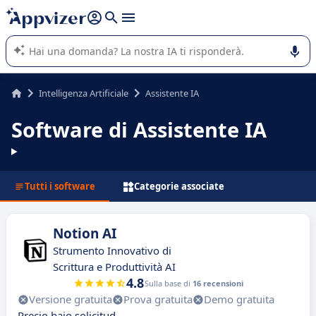
righe con
shift + enter
).
L'IA di Appvizer vi guida nell'utilizzo o nella scelta di un
software SaaS per la vostra azienda.
Intelligenza Artificiale
Assistente IA
Software di Assistente IA
Tutti i software
Categorie associate
Notion AI
Strumento Innovativo di
Scrittura e Produttività AI
4.8
Sulla base di
16 recensioni
Versione gratuita
Prova gratuita
Demo gratuita
Precio bajo solicitud