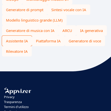
Generatore di prompt
Sintesi vocale con IA
Modello linguistico grande (LLM)
Generatore di musica con IA
ARCU
IA generativa
Assistente IA
Piattaforma IA
Generatore di voce
Rilevatore IA
Privacy
Trasparenza
Termini d'utilizzo