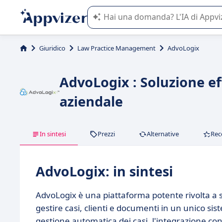
L'IA di Appvizer vi guida nell'utilizzo
Giuridico
Law Practice Management
AdvoLogix
AdvoLogix : Soluzione ef
aziendale
In sintesi
Prezzi
Alternative
Rec
AdvoLogix: in sintesi
AdvoLogix è una piattaforma potente rivolta a st
gestire casi, clienti e documenti in un unico si
gestione automatica dei casi, l'integrazione con 