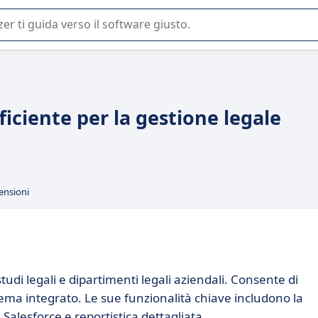
 o nella scelta di un software SaaS per la vostra azienda.
ficiente per la gestione legale
ensioni
udi legali e dipartimenti legali aziendali. Consente di
stema integrato. Le sue funzionalità chiave includono la
Salesforce e reportistica dettagliata.