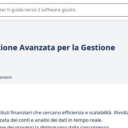
 o nella scelta di un software SaaS per la vostra azienda.
zione Avanzata per la Gestione
ensioni
tuti finanziari che cercano efficienza e scalabilità. Rivolt
ata dei conti e analisi dei dati in tempo reale.
ne dei processi la distinguono dalla concorrenza.