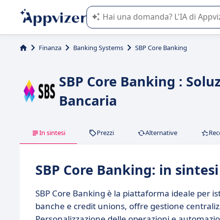
L'IA di Appvizer vi guida nell'utilizzo
Finanza
Banking Systems
SBP Core Banking
SBP Core Banking : Solu
Bancaria
In sintesi
Prezzi
Alternative
Rec
SBP Core Banking: in sintesi
SBP Core Banking è la piattaforma ideale per isti
banche e credit unions, offre gestione centralizz
Personalizzazione delle operazioni e automazio