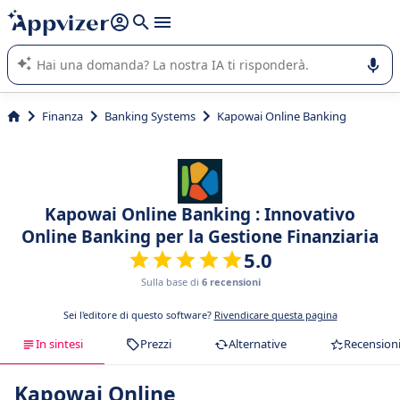
righe con
shift + enter
).
L'IA di Appvizer vi guida nell'utilizzo o nella scelta di un
software SaaS per la vostra azienda.
Finanza
Banking Systems
Kapowai Online Banking
Kapowai Online Banking : Innovativo
Online Banking per la Gestione Finanziaria
5.0
Sulla base di
6 recensioni
Sei l'editore di questo software?
Rivendicare questa pagina
In sintesi
Prezzi
Alternative
Recension
Kapowai Online