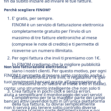
fin da subito iniziare ad inviare le tue fatture.
Perchè scegliere FINOM?
E' gratis, per sempre.
FINOM è un servizio di fatturazione elettronica
completamente gratuito per l'invio di un
massimo di tre fatture elettroniche al mese
(comprese le note di credito) e ti permette di
riceverne un numero illimitato.
Per ogni fattura che invii ti premiamo con 1€.
In FINOM crediamo che la migliore pubblicità
Non solo fatturazione elettronica:
siano i nostri clienti. Per questo motivo, per ogni
FINOM ti permette di tenere sotto controllo anche i
fattura elettronica che invii, ti regaliamo 1€ (per
tuoi movimenti bancari grazie all'aggregazione di
un massimo di 20 fatture al mese e 60 in totale).
conto: uno strumento intelligente che non solo ti
Crea fatture in pochi click e senza errori.
aiuta a semplificare il monitoraggio dei vari servizi
Compileremo per te la maggior parte dei campi
bancari attivi (avendoli tutti in un'unica piattaforma
della tua fattura, tu dovrai semplicemente
non ti servirà più tenere sotto controllo diverse
inserire la prima parte dell'intestazione e noi