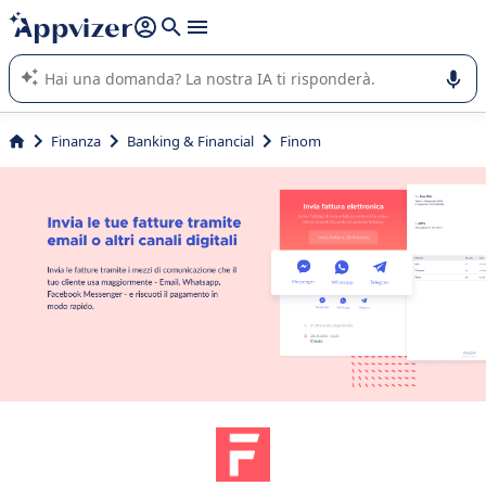
righe con
shift + enter
).
L'IA di Appvizer vi guida nell'utilizzo o nella scelta di un
software SaaS per la vostra azienda.
Finanza
Banking & Financial
Finom