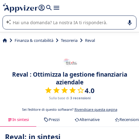
righe con
shift + enter
).
L'IA di Appvizer vi guida nell'utilizzo o nella scelta di un
software SaaS per la vostra azienda.
Finanza & contabilità
Tesoreria
Reval
Reval : Ottimizza la gestione finanziaria
aziendale
4.0
Sulla base di
3 recensioni
Sei l'editore di questo software?
Rivendicare questa pagina
In sintesi
Prezzi
Alternative
Recension
Reval: in sintesi