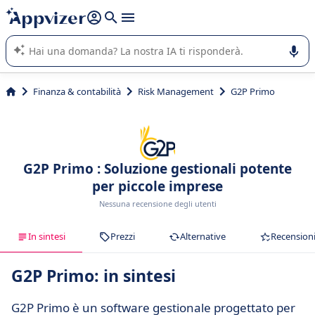
righe con
shift + enter
).
L'IA di Appvizer vi guida nell'utilizzo o nella scelta di un
software SaaS per la vostra azienda.
Finanza & contabilità
Risk Management
G2P Primo
G2P Primo : Soluzione gestionali potente
per piccole imprese
Nessuna recensione degli utenti
In sintesi
Prezzi
Alternative
Recension
G2P Primo: in sintesi
G2P Primo è un software gestionale progettato per