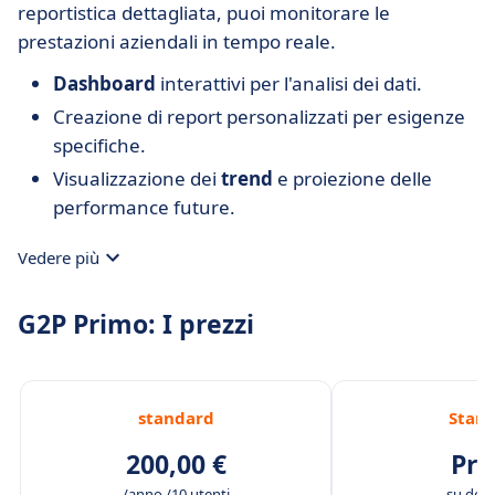
reportistica dettagliata, puoi monitorare le
prestazioni aziendali in tempo reale.
Dashboard
interattivi per l'analisi dei dati.
Creazione di report personalizzati per esigenze
specifiche.
Visualizzazione dei
trend
e proiezione delle
performance future.
Vedere più
G2P Primo: I prezzi
standard
Stan
200,00 €
Pre
/anno /10 utenti
su do