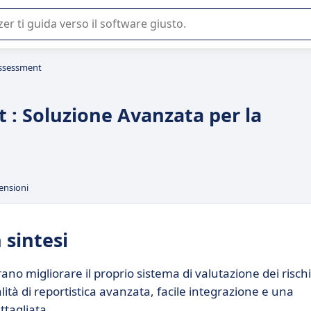
 o nella scelta di un software SaaS per la vostra azienda.
Assessment
 : Soluzione Avanzata per la
ensioni
 sintesi
no migliorare il proprio sistema di valutazione dei rischi
lità di reportistica avanzata, facile integrazione e una
ttagliata.