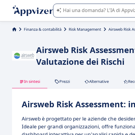
L'IA di Appvizer vi guida nell'utilizzo
Finanza & contabilità
Risk Management
Airsweb Risk 
Airsweb Risk Assessment
Valutazione dei Rischi
In sintesi
Prezzi
Alternative
Rec
Airsweb Risk Assessment: in
Airsweb è progettato per le aziende che desidera
Ideale per grandi organizzazioni, offre funziona
dashboard interattiva per un'analisi rapida e de