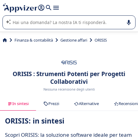
righe con
shift + enter
).
L'IA di Appvizer vi guida nell'utilizzo o nella scelta di un
software SaaS per la vostra azienda.
Finanza & contabilità
Gestione affari
ORISIS
ORISIS : Strumenti Potenti per Progetti
Collaborativi
Nessuna recensione degli utenti
In sintesi
Prezzi
Alternative
Recension
ORISIS: in sintesi
Scopri ORISIS: la soluzione software ideale per team