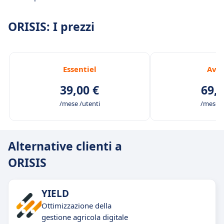
ORISIS: I prezzi
Essentiel
Ava
39,00 €
69,0
/mese /utenti
/mese /
Alternative clienti a
ORISIS
YIELD
Ottimizzazione della
gestione agricola digitale