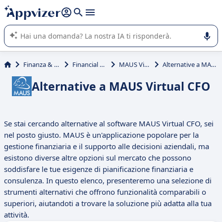
righe con
shift + enter
).
L'IA di Appvizer vi guida nell'utilizzo o nella scelta di un
software SaaS per la vostra azienda.
Finanza & contabilità
Financial Reporting
MAUS Virtual CFO
Alternative a MAUS Virtual CFO
Alternative a MAUS Virtual CFO
Se stai cercando alternative al software MAUS Virtual CFO, sei
nel posto giusto. MAUS è un'applicazione popolare per la
gestione finanziaria e il supporto alle decisioni aziendali, ma
esistono diverse altre opzioni sul mercato che possono
soddisfare le tue esigenze di pianificazione finanziaria e
consulenza. In questo elenco, presenteremo una selezione di
strumenti alternativi che offrono funzionalità comparabili o
superiori, aiutandoti a trovare la soluzione più adatta alla tua
attività.