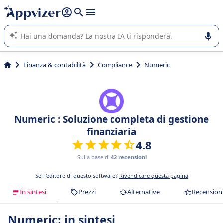
righe con
shift + enter
).
L'IA di Appvizer vi guida nell'utilizzo o nella scelta di un
software SaaS per la vostra azienda.
Finanza & contabilità
Compliance
Numeric
Numeric : Soluzione completa di gestione
finanziaria
4.8
Sulla base di
42 recensioni
Sei l'editore di questo software?
Rivendicare questa pagina
In sintesi
Prezzi
Alternative
Recension
Numeric: in sintesi