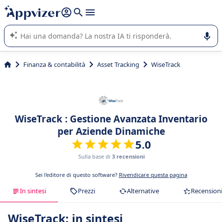
righe con
shift + enter
).
L'IA di Appvizer vi guida nell'utilizzo o nella scelta di un
software SaaS per la vostra azienda.
Finanza & contabilità
Asset Tracking
WiseTrack
WiseTrack : Gestione Avanzata Inventario
per Aziende Dinamiche
5.0
Sulla base di
3 recensioni
Sei l'editore di questo software?
Rivendicare questa pagina
In sintesi
Prezzi
Alternative
Recension
WiseTrack: in sintesi