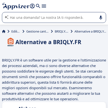
righe con
shift + enter
).
L'IA di Appvizer vi guida nell'utilizzo o nella scelta di un
software SaaS per la vostra azienda.
Edilizia
Gestione cantieri
BRIQLY.FR
Alternative a BRIQLY.FR
Alternative a BRIQLY.FR
BRIQLY.FR è un software utile per la gestione e l'ottimizzazione
dei processi aziendali, ma ci sono diverse alternative che
possono soddisfare le esigenze degli utenti. Se stai cercando
strumenti simili che possano offrire funzionalità comparabili o
addirittura superiori, questa lista ti fornirà alcune delle
migliori opzioni disponibili sul mercato. Esamineremo
software alternativi che possono aiutarti a migliorare la tua
produttività e ad ottimizzare le tue operazioni.