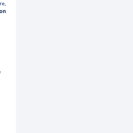
re,
con
e