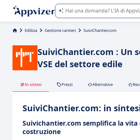
L'IA di Appvizer vi guida nell'utilizzo
Edilizia
Gestione cantieri
SuiviChantier.com
SuiviChantier.com : Un s
VSE del settore edile
In sintesi
Prezzi
Alternative
Rec
SuiviChantier.com: in sintes
Suivichantier.com semplifica la vita
costruzione