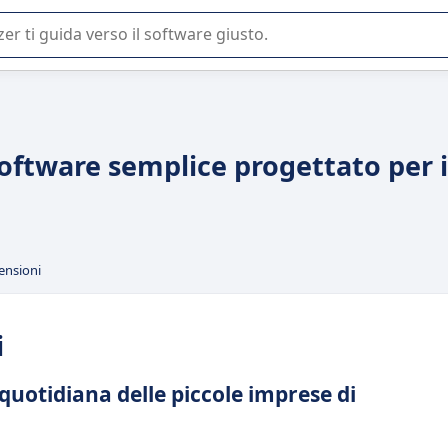
 o nella scelta di un software SaaS per la vostra azienda.
oftware semplice progettato per i
ensioni
i
 quotidiana delle piccole imprese di