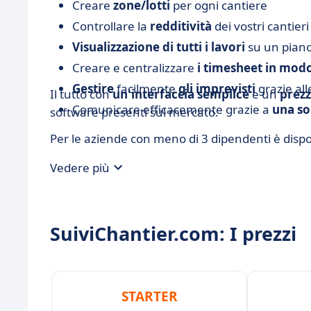
Creare
zone/lotti
per ogni cantiere
Controllare la
redditività
dei vostri cantieri
Visualizzazione di tutti i lavori
su un pian
Creare e centralizzare
i timesheet in modo
Gestire
facilmente
gli imprevisti
grazie all
Il tutto con
un'interfaccia semplice
e un
prezz
Comunicare efficacemente grazie a
una so
software presenti sul mercato.
Per le aziende con meno di 3 dipendenti è disp
Vedere più
SuiviChantier.com: I prezzi
STARTER