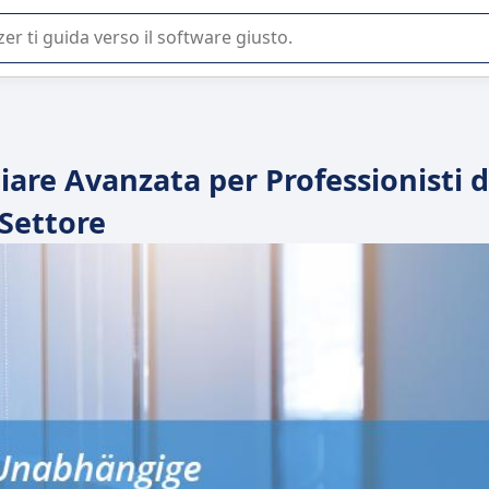
 o nella scelta di un software SaaS per la vostra azienda.
are Avanzata per Professionisti d
Settore