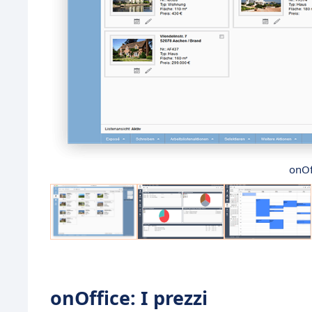
onOf
onOffice: I prezzi