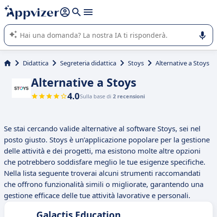
righe con
shift + enter
).
L'IA di Appvizer vi guida nell'utilizzo o nella scelta di un
software SaaS per la vostra azienda.
Didattica
Segreteria didattica
Stoys
Alternative a Stoys
Alternative a Stoys
4.0
Sulla base di
2 recensioni
Se stai cercando valide alternative al software Stoys, sei nel
posto giusto. Stoys è un’applicazione popolare per la gestione
delle attività e dei progetti, ma esistono molte altre opzioni
che potrebbero soddisfare meglio le tue esigenze specifiche.
Nella lista seguente troverai alcuni strumenti raccomandati
che offrono funzionalità simili o migliorate, garantendo una
gestione efficace delle tue attività lavorative e personali.
Galactis.Education