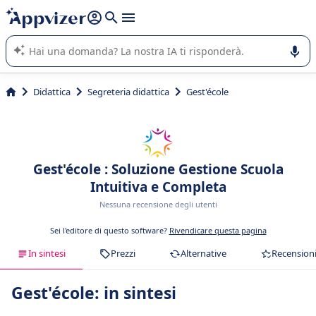
righe con
shift + enter
).
L'IA di Appvizer vi guida nell'utilizzo o nella scelta di un
software SaaS per la vostra azienda.
Didattica
Segreteria didattica
Gest'école
Gest'école : Soluzione Gestione Scuola
Intuitiva e Completa
Nessuna recensione degli utenti
Sei l'editore di questo software?
Rivendicare questa pagina
In sintesi
Prezzi
Alternative
Recension
Gest'école: in sintesi