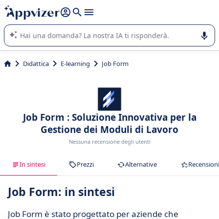
righe con
shift + enter
).
L'IA di Appvizer vi guida nell'utilizzo o nella scelta di un
software SaaS per la vostra azienda.
Didattica
E-learning
Job Form
Job Form : Soluzione Innovativa per la
Gestione dei Moduli di Lavoro
Nessuna recensione degli utenti
In sintesi
Prezzi
Alternative
Recension
Job Form: in sintesi
Job Form è stato progettato per aziende che