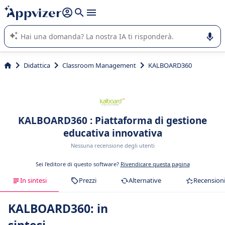
righe con
shift + enter
).
L'IA di Appvizer vi guida nell'utilizzo o nella scelta di un
software SaaS per la vostra azienda.
Didattica
Classroom Management
KALBOARD360
KALBOARD360 : Piattaforma di gestione
educativa innovativa
Nessuna recensione degli utenti
Sei l'editore di questo software?
Rivendicare questa pagina
In sintesi
Prezzi
Alternative
Recension
KALBOARD360: in